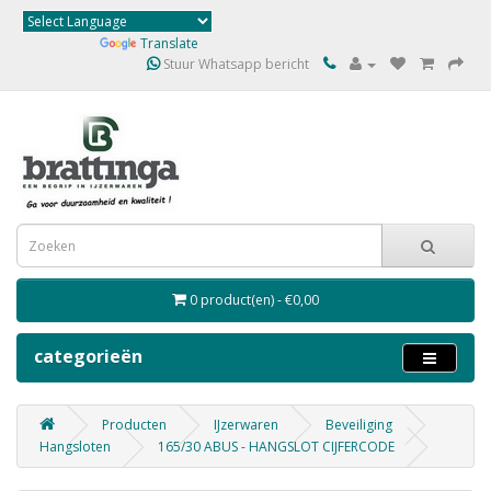
Powered by
Translate
Stuur Whatsapp bericht
0 product(en) - €0,00
categorieën
Producten
IJzerwaren
Beveiliging
Hangsloten
165/30 ABUS - HANGSLOT CIJFERCODE