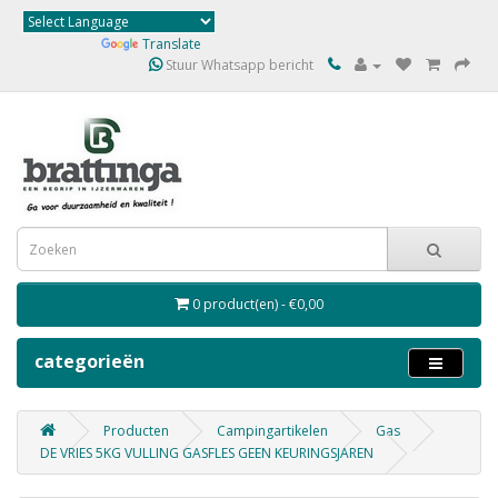
Powered by
Translate
Stuur Whatsapp bericht
0 product(en) - €0,00
categorieën
Producten
Campingartikelen
Gas
DE VRIES 5KG VULLING GASFLES GEEN KEURINGSJAREN