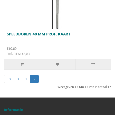
SPEEDBOREN 40 MM PROF. KAART
..
€10,69
Excl. BTW: €8,83
|<
<
1
2
Weergeven 17 t/m 17 van in totaal 17
Informatie