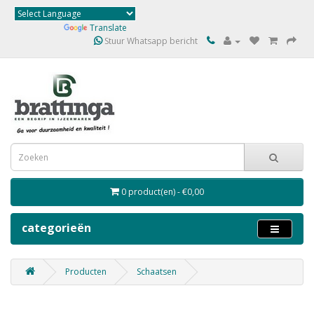
Powered by
Translate
Stuur Whatsapp bericht
0 product(en) - €0,00
categorieën
Producten
Schaatsen