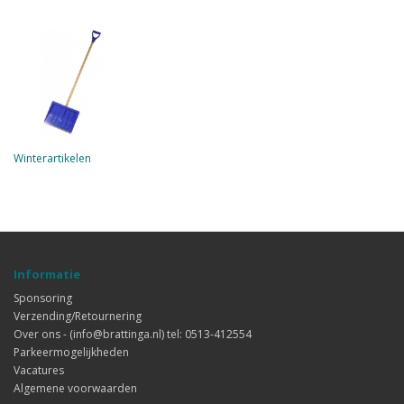
Winterartikelen
Informatie
Sponsoring
Verzending/Retournering
Over ons - (info@brattinga.nl) tel: 0513-412554
Parkeermogelijkheden
Vacatures
Algemene voorwaarden