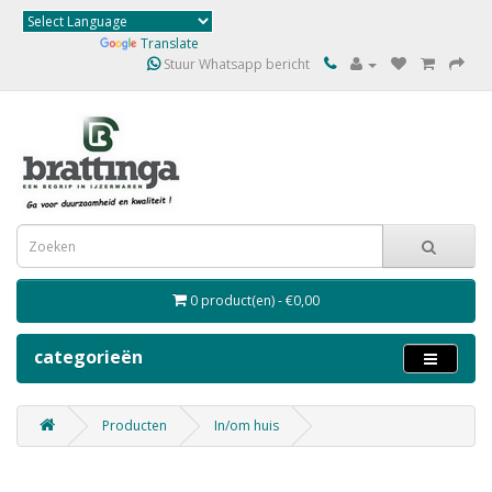
Powered by
Translate
Stuur Whatsapp bericht
0 product(en) - €0,00
categorieën
Producten
In/om huis