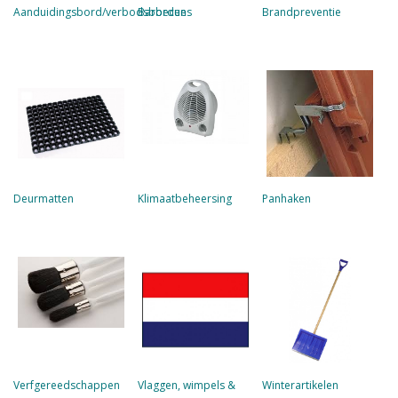
Aanduidingsbord/verbodsborden
Barbecues
Brandpreventie
Deurmatten
Klimaatbeheersing
Panhaken
Verfgereedschappen
Vlaggen, wimpels &
Winterartikelen