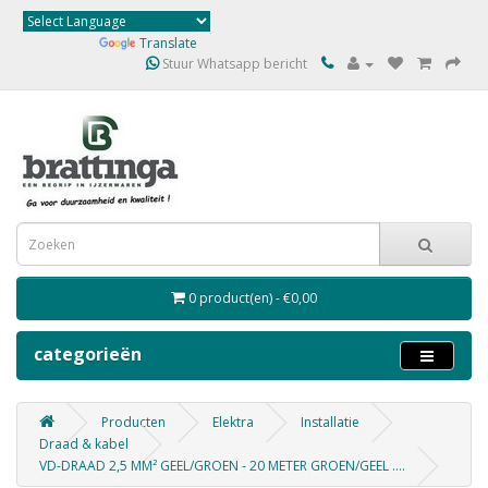
Powered by
Translate
Stuur Whatsapp bericht
0 product(en) - €0,00
categorieën
Producten
Elektra
Installatie
Draad & kabel
VD-DRAAD 2,5 MM² GEEL/GROEN - 20 METER GROEN/GEEL ....