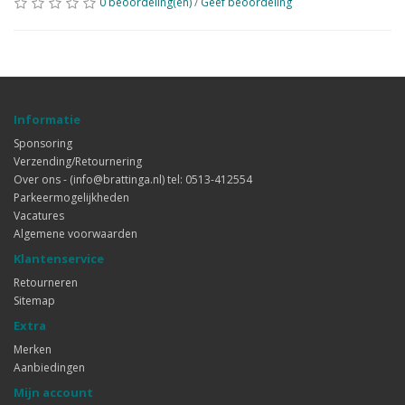
0 beoordeling(en)
/
Geef beoordeling
Informatie
Sponsoring
Verzending/Retournering
Over ons - (info@brattinga.nl) tel: 0513-412554
Parkeermogelijkheden
Vacatures
Algemene voorwaarden
Klantenservice
Retourneren
Sitemap
Extra
Merken
Aanbiedingen
Mijn account