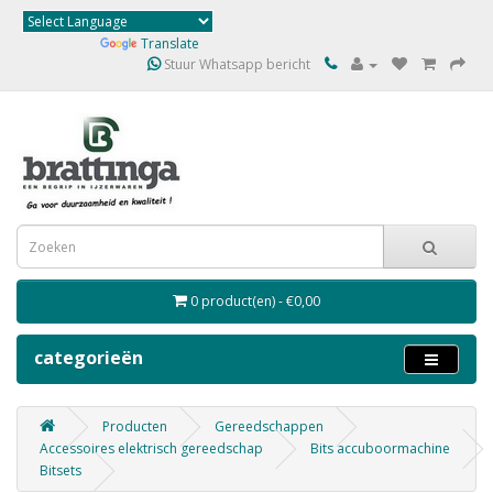
Powered by
Translate
Stuur Whatsapp bericht
0 product(en) - €0,00
categorieën
Producten
Gereedschappen
Accessoires elektrisch gereedschap
Bits accuboormachine
Bitsets