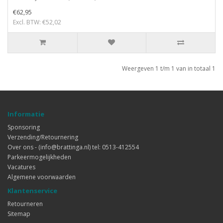
€62,95
Excl. BTW: €52,02
Weergeven 1 t/m 1 van in totaal 1
Informatie
Sponsoring
Verzending/Retournering
Over ons - (info@brattinga.nl) tel: 0513-412554
Parkeermogelijkheden
Vacatures
Algemene voorwaarden
Klantenservice
Retourneren
Sitemap