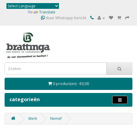
Powered by
Translate
Stuur Whatsapp bericht
0 product(en) - €0,00
categorieën
Merk
Nemef