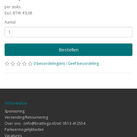
per stuks
Excl. BTW: €9,08
Aantal
Bestellen
0 beoordeling(en)
/
Geef beoordeling
Informatie
Sponsoring
Verzending/Retournering
Over ons - (info@brattinga.nl) tel: 0513-412554
Parkeermogelijkheden
Vacatures