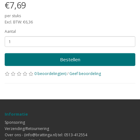
€7,69
per stuks
Excl. BTW: €6,36
Aantal
Bestellen
0 beoordeling(en)
/
Geef beoordeling
Informatie
Sponsoring
Verzending/Retournering
Over ons - (info@brattinga.nl) tel: 0513-412554