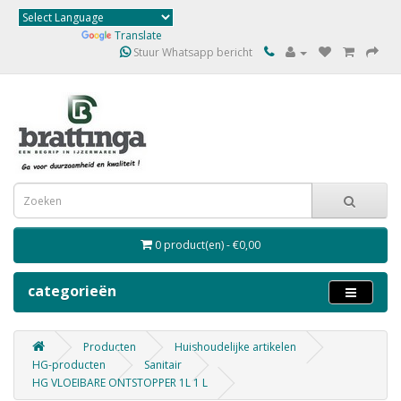
Powered by
Translate
Stuur Whatsapp bericht
0 product(en) - €0,00
categorieën
Producten
Huishoudelijke artikelen
HG-producten
Sanitair
HG VLOEIBARE ONTSTOPPER 1L 1 L