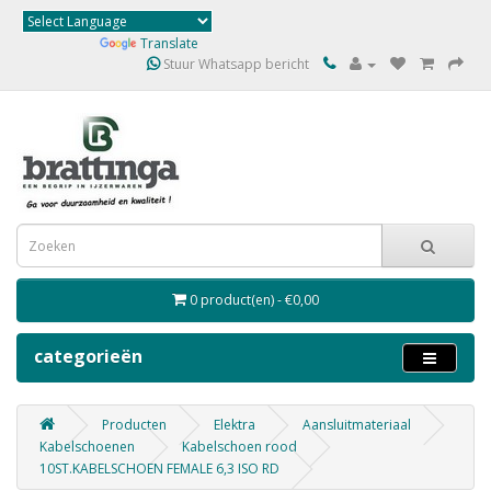
Powered by
Translate
Stuur Whatsapp bericht
0 product(en) - €0,00
categorieën
Producten
Elektra
Aansluitmateriaal
Kabelschoenen
Kabelschoen rood
10ST.KABELSCHOEN FEMALE 6,3 ISO RD