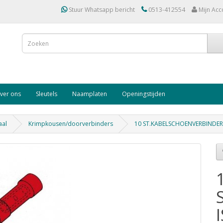
Stuur Whatsapp bericht
0513-412554
Mijn Acc
ver ons
Sleutels
Naamplaten
Openingstijden
aal
Krimpkousen/doorverbinders
10 ST.KABELSCHOENVERBINDER