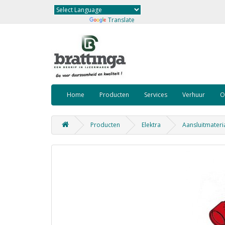
Powered by
Translate
Home
Producten
Services
Verhuur
O
Producten
Elektra
Aansluitmateri