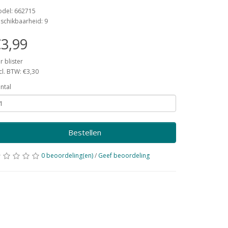
del: 662715
schikbaarheid: 9
3,99
r blister
cl. BTW: €3,30
ntal
Bestellen
0 beoordeling(en)
/
Geef beoordeling