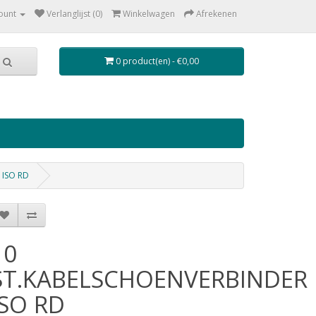
ount
Verlanglijst (0)
Winkelwagen
Afrekenen
0 product(en) - €0,00
 ISO RD
10
ST.KABELSCHOENVERBINDER
ISO RD