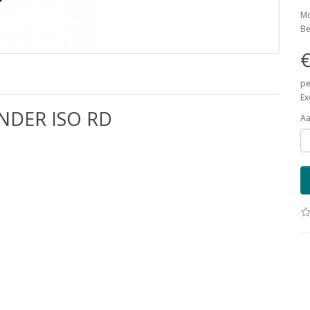
Mo
Be
€
pe
Ex
NDER ISO RD
Aa