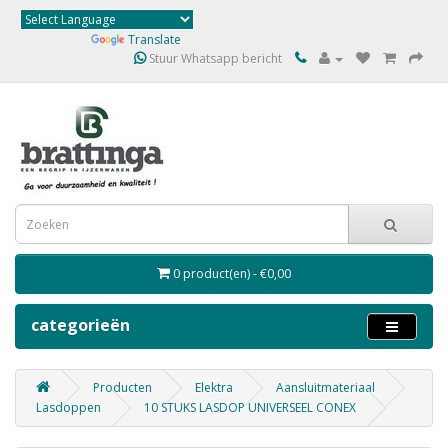
Powered by
Translate
Stuur Whatsapp bericht
0 product(en) - €0,00
categorieën
Producten
Elektra
Aansluitmateriaal
Lasdoppen
10 STUKS LASDOP UNIVERSEEL CONEX