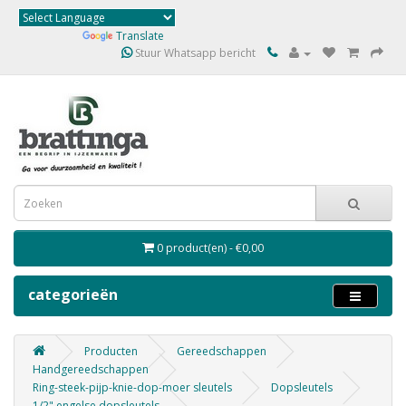
Powered by
Translate
Stuur Whatsapp bericht
0 product(en) - €0,00
categorieën
Producten
Gereedschappen
Handgereedschappen
Ring-steek-pijp-knie-dop-moer sleutels
Dopsleutels
1/2" engelse dopsleutels