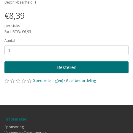
Beschikbaarheid: 1
€8,39
per stuks
Excl. BTW: €6,93
Aantal
Bestellen
0 beoordeling(en)
/
Geef beoordeling
Informatie
Sponsoring
Verzending/Retournering