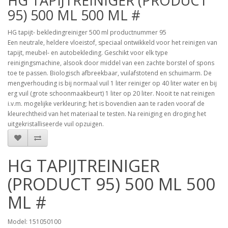
HG TAPIJTREINIGER (PRODUCT
95) 500 ML 500 ML #
HG tapijt- bekledingreiniger 500 ml productnummer 95
Een neutrale, heldere vloeistof, speciaal ontwikkeld voor het reinigen van
tapijt, meubel- en autobekleding. Geschikt voor elk type
reinigingsmachine, alsook door middel van een zachte borstel of spons
toe te passen. Biologisch afbreekbaar, vuilafstotend en schuimarm. De
mengverhouding is bij normaal vuil 1 liter reiniger op 40 liter water en bij
erg vuil (grote schoonmaakbeurt) 1 liter op 20 liter. Nooit te nat reinigen
i.v.m. mogelijke verkleuring; het is bovendien aan te raden vooraf de
kleurechtheid van het materiaal te testen. Na reiniging en droging het
uitgekristalliseerde vuil opzuigen.
HG TAPIJTREINIGER
(PRODUCT 95) 500 ML 500
ML #
Model: 151050100