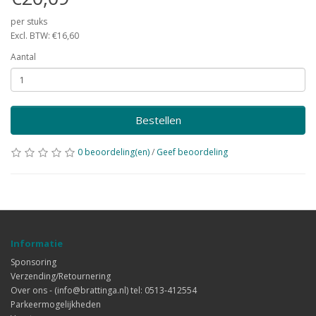
per stuks
Excl. BTW: €16,60
Aantal
Bestellen
0 beoordeling(en)
/
Geef beoordeling
Informatie
Sponsoring
Verzending/Retournering
Over ons - (info@brattinga.nl) tel: 0513-412554
Parkeermogelijkheden