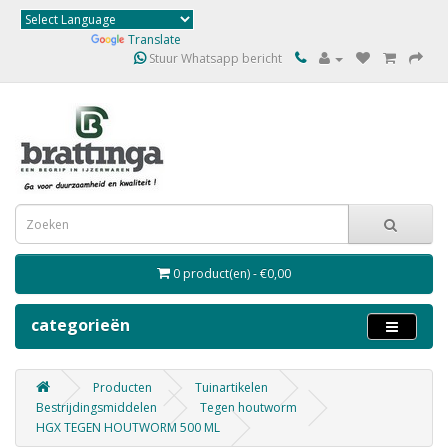
Powered by
Translate
Stuur Whatsapp bericht
0 product(en) - €0,00
categorieën
Producten
Tuinartikelen
Bestrijdingsmiddelen
Tegen houtworm
HGX TEGEN HOUTWORM 500 ML