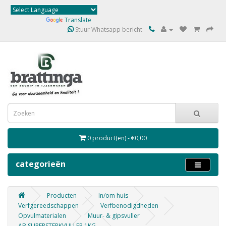
Powered by
Translate
Stuur Whatsapp bericht
0 product(en) - €0,00
categorieën
Producten
In/om huis
Verfgereedschappen
Verfbenodigdheden
Opvulmaterialen
Muur- & gipsvuller
AB SUPERSTERKVULLER 1KG