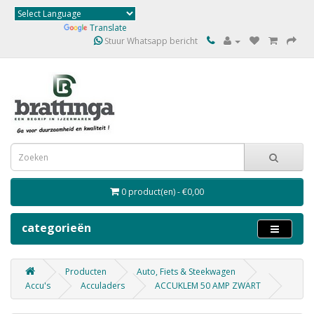
Powered by
Translate
Stuur Whatsapp bericht
0 product(en) - €0,00
categorieën
Producten
Auto, Fiets & Steekwagen
Accu's
Acculaders
ACCUKLEM 50 AMP ZWART