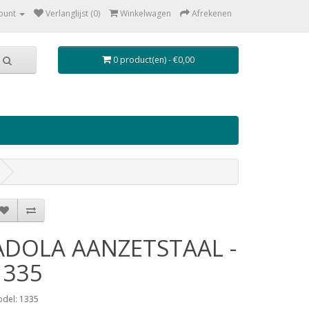
ount
Verlanglijst (0)
Winkelwagen
Afrekenen
0 product(en) - €0,00
ADOLA AANZETSTAAL -
1335
del: 1335