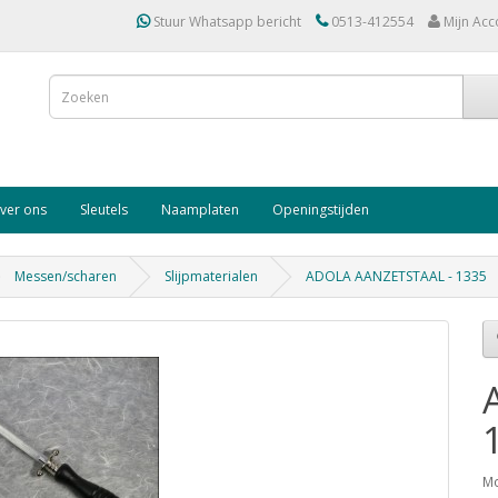
Stuur Whatsapp bericht
0513-412554
Mijn Acc
ver ons
Sleutels
Naamplaten
Openingstijden
Messen/scharen
Slijpmaterialen
ADOLA AANZETSTAAL - 1335
Mo