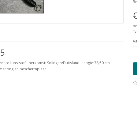
Be
€
pe
Ex
Aa
5
reep: kunststof - herkomst: Solingen/Duitsland - lengte:38,50 cm-
 met ring en beschermplaat