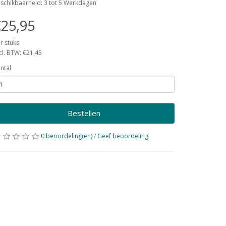
schikbaarheid: 3 tot 5 Werkdagen
25,95
r stuks
cl. BTW: €21,45
ntal
Bestellen
0 beoordeling(en)
/
Geef beoordeling