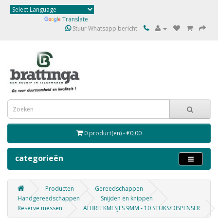
Powered by
Translate
Stuur Whatsapp bericht
0 product(en) - €0,00
categorieën
Producten
Gereedschappen
Handgereedschappen
Snijden en knippen
Reserve messen
AFBREEKMESJES 9MM - 10 STUKS/DISPENSER