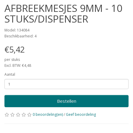
AFBREEKMESJES 9MM - 10
STUKS/DISPENSER
Model: 134084
Beschikbaarheid: 4
€5,42
per stuks
Excl. BTW: €4,48
Aantal
Bestellen
0 beoordeling(en)
/
Geef beoordeling