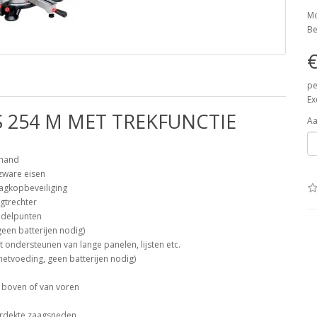
Mo
Be
€
pe
Ex
 254 M MET TREKFUNCTIE
Aa
 hand
zware eisen
agkopbeveiliging
gtrechter
endelpunten
een batterijen nodig)
 ondersteunen van lange panelen, lijsten etc.
netvoeding, geen batterijen nodig)
n boven of van voren
verdekte zaagsneden