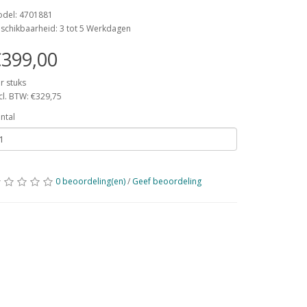
del: 4701881
schikbaarheid: 3 tot 5 Werkdagen
399,00
r stuks
cl. BTW: €329,75
ntal
0 beoordeling(en)
/
Geef beoordeling