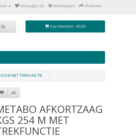
ount
Verlanglijst (0)
Winkelwagen
Afrekenen
0 product(en) - €0,00
254 M MET TREKFUNCTIE
METABO AFKORTZAAG
KGS 254 M MET
TREKFUNCTIE