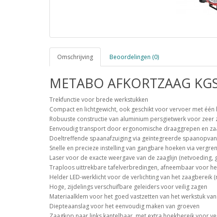
Omschrijving
Beoordelingen (0)
METABO AFKORTZAAG KGS
Trekfunctie voor brede werkstukken
Compact en lichtgewicht, ook geschikt voor vervoer met één
Robuuste constructie van aluminium persgietwerk voor zeer 
Eenvoudig transport door ergonomische draaggrepen en za
Doeltreffende spaanafzuiging via geïntegreerde spaanopvan
Snelle en precieze instelling van gangbare hoeken via vergr
Laser voor de exacte weergave van de zaaglijn (netvoeding, g
Traploos uittrekbare tafelverbredingen, afneembaar voor het
Helder LED-werklicht voor de verlichting van het zaagbereik (
Hoge, zijdelings verschuifbare geleiders voor veilig zagen
Materiaalklem voor het goed vastzetten van het werkstuk va
Diepteaanslag voor het eenvoudig maken van groeven
Zaagkop naar links kantelbaar, met extra hoekbereik voor 