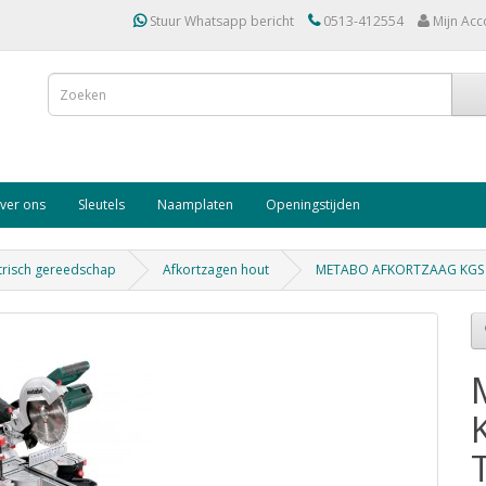
Stuur Whatsapp bericht
0513-412554
Mijn Acc
ver ons
Sleutels
Naamplaten
Openingstijden
trisch gereedschap
Afkortzagen hout
METABO AFKORTZAAG KGS 