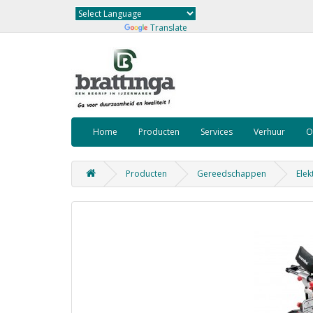
Powered by
Translate
Home
Producten
Services
Verhuur
O
Producten
Gereedschappen
Elek