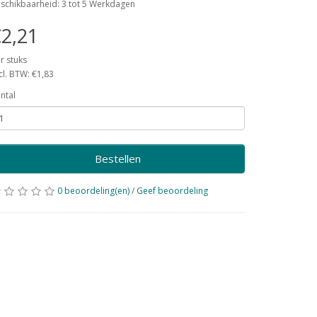
schikbaarheid: 3 tot 5 Werkdagen
2,21
r stuks
cl. BTW: €1,83
ntal
Bestellen
0 beoordeling(en)
/
Geef beoordeling