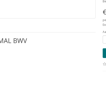
Be
€
pe
Ex
Aa
SMAL BWV