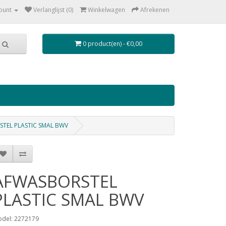
ount
Verlanglijst (0)
Winkelwagen
Afrekenen
0 product(en) - €0,00
TEL PLASTIC SMAL BWV
AFWASBORSTEL
PLASTIC SMAL BWV
del: 2272179