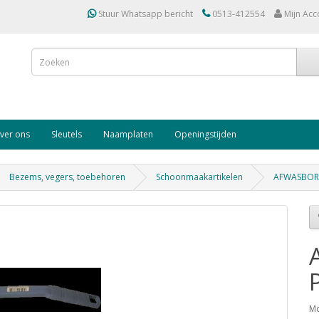
Stuur Whatsapp bericht
0513-412554
Mijn Acc
ver ons
Sleutels
Naamplaten
Openingstijden
Bezems, vegers, toebehoren
Schoonmaakartikelen
AFWASBORS
Mo