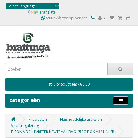
Powered by
Translate
Stuur Whatsapp bericht
0 product(en) - €0,00
categorieën
Producten
Huishoudelijke artikelen
Vochtregulering
BISON VOCHTVRETER NEUTRAAL BAG 450G BOX A3*1 NLFR