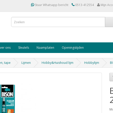
Stuur Whatsapp bericht
0513-412554
Mijn Acc
ver ons
Sleutels
Naamplaten
Openingstijden
en, tape
Lijmen
Hobby&Huishoud lijm
Hobbylijm
B
Mo