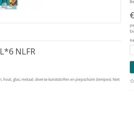
Be
€
pe
Ex
Aa
L*6 NLFR
on, hout, glas, metaal, diverse kunststoffen en piepschuim (tempex). Niet