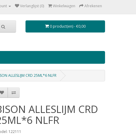
ount
Verlanglijst (0)
Winkelwagen
Afrekenen
0 product(en) - €0,00
ISON ALLESLIJM CRD 25ML*6 NLFR
BISON ALLESLIJM CRD
25ML*6 NLFR
del: 122111