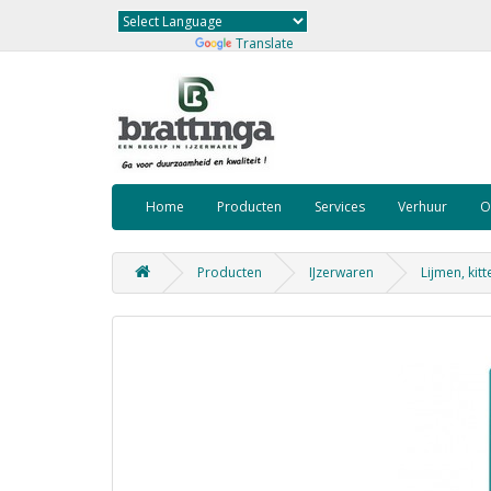
Powered by
Translate
Home
Producten
Services
Verhuur
O
Producten
IJzerwaren
Lijmen, kitt