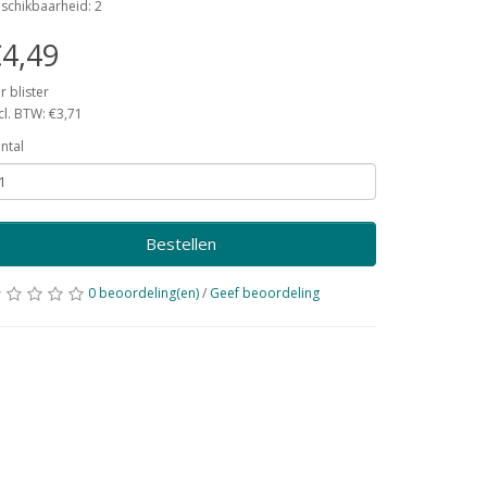
schikbaarheid: 2
4,49
r blister
cl. BTW: €3,71
ntal
Bestellen
0 beoordeling(en)
/
Geef beoordeling