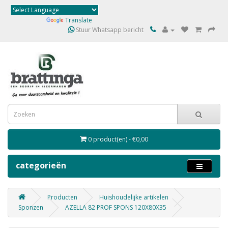
Powered by
Translate
Stuur Whatsapp bericht
0 product(en) - €0,00
categorieën
Producten
Huishoudelijke artikelen
Sponzen
AZELLA 82 PROF SPONS 120X80X35