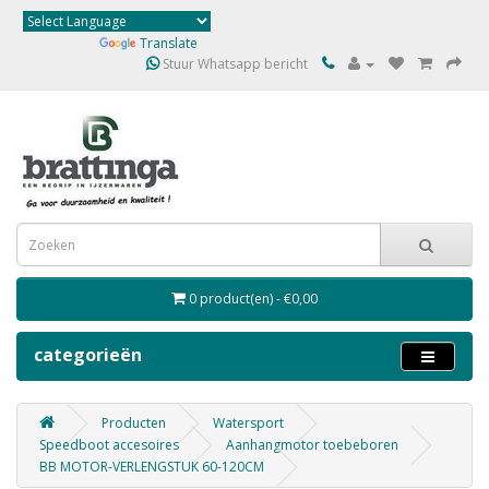
Powered by
Translate
Stuur Whatsapp bericht
0 product(en) - €0,00
categorieën
Producten
Watersport
Speedboot accesoires
Aanhangmotor toebeboren
BB MOTOR-VERLENGSTUK 60-120CM