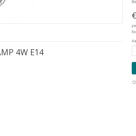
Be
€
pe
Ex
Aa
AMP 4W E14