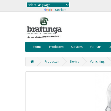
Powered by
Translate
Home
Producten
Services
Verhuur
O
Producten
Elektra
Verlichting