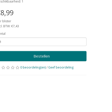
schikbaarheid: 1
8,99
r blister
cl. BTW: €7,43
ntal
Bestellen
0 beoordeling(en)
/
Geef beoordeling