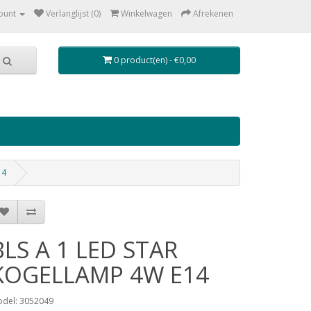
ount
Verlanglijst (0)
Winkelwagen
Afrekenen
0 product(en) - €0,00
14
BLS A 1 LED STAR
KOGELLAMP 4W E14
del: 3052049