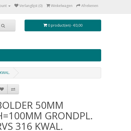
ount
Verlanglijst (0)
Winkelwagen
Afrekenen
0 product(en) - €0,00
KWAL.
BOLDER 50MM
H=100MM GRONDPL.
RVS 316 KWAL.