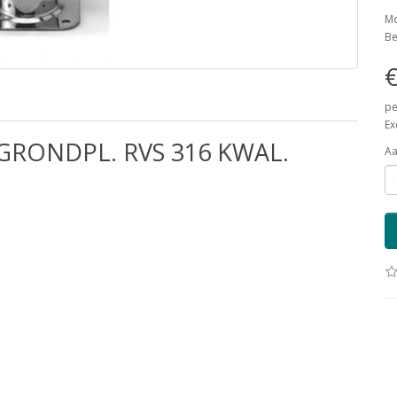
Mo
Be
€
pe
Ex
RONDPL. RVS 316 KWAL.
Aa