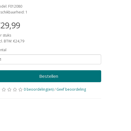
del: F012080
schikbaarheid: 1
29,99
r stuks
cl. BTW: €24,79
ntal
Bestellen
0 beoordeling(en)
/
Geef beoordeling