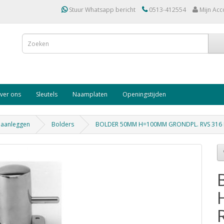
Stuur Whatsapp bericht
0513-412554
Mijn Acc
ver ons
Sleutels
Naamplaten
Openingstijden
 aanleggen
Bolders
BOLDER 50MM H=100MM GRONDPL. RVS 316 