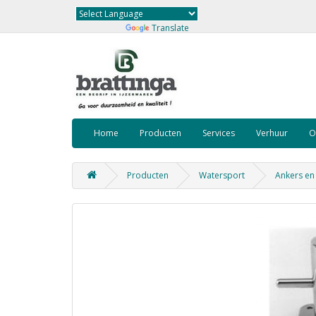
Powered by
Translate
Home
Producten
Services
Verhuur
O
Producten
Watersport
Ankers en