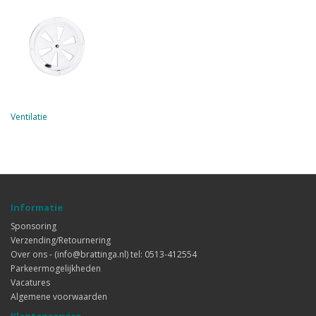
Ventilatie
Informatie
Sponsoring
Verzending/Retournering
Over ons - (info@brattinga.nl) tel: 0513-412554
Parkeermogelijkheden
Vacatures
Algemene voorwaarden