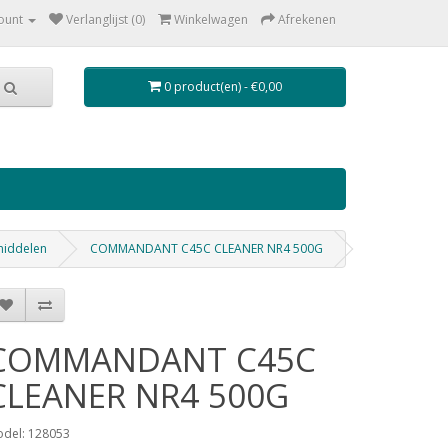
ount
Verlanglijst (0)
Winkelwagen
Afrekenen
0 product(en) - €0,00
tmiddelen
COMMANDANT C45C CLEANER NR4 500G
COMMANDANT C45C
CLEANER NR4 500G
del: 128053