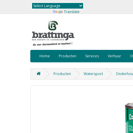
Powered by
Translate
Home
Producten
Services
Verhuur
O
Producten
Watersport
Onderhoud