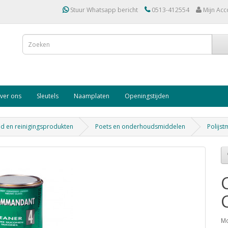
Stuur Whatsapp bericht
0513-412554
Mijn Acc
ver ons
Sleutels
Naamplaten
Openingstijden
 en reinigingsprodukten
Poets en onderhoudsmiddelen
Polijs
Mo