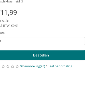
schikbaarheid: 5
11,99
r stuks
cl. BTW: €9,91
ntal
Bestellen
0 beoordeling(en)
/
Geef beoordeling