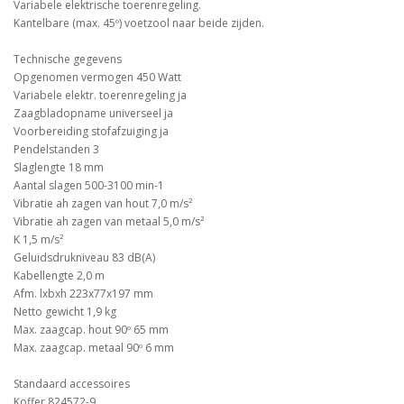
Variabele elektrische toerenregeling.
Kantelbare (max. 45º) voetzool naar beide zijden.
Technische gegevens
Opgenomen vermogen 450 Watt
Variabele elektr. toerenregeling ja
Zaagbladopname universeel ja
Voorbereiding stofafzuiging ja
Pendelstanden 3
Slaglengte 18 mm
Aantal slagen 500-3100 min-1
Vibratie ah zagen van hout 7,0 m/s²
Vibratie ah zagen van metaal 5,0 m/s²
K 1,5 m/s²
Geluidsdrukniveau 83 dB(A)
Kabellengte 2,0 m
Afm. lxbxh 223x77x197 mm
Netto gewicht 1,9 kg
Max. zaagcap. hout 90º 65 mm
Max. zaagcap. metaal 90º 6 mm
Standaard accessoires
Koffer 824572-9