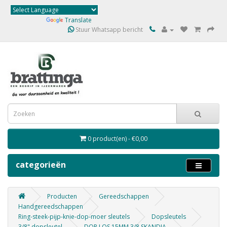
Powered by
Translate
Stuur Whatsapp bericht
0 product(en) - €0,00
categorieën
Producten
Gereedschappen
Handgereedschappen
Ring-steek-pijp-knie-dop-moer sleutels
Dopsleutels
3/8" dopsleutel
DOP LOS 15MM 3/8 SKANDIA