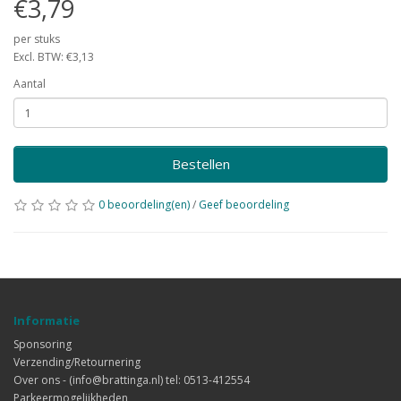
€3,79
per stuks
Excl. BTW: €3,13
Aantal
Bestellen
0 beoordeling(en)
/
Geef beoordeling
Informatie
Sponsoring
Verzending/Retournering
Over ons - (info@brattinga.nl) tel: 0513-412554
Parkeermogelijkheden