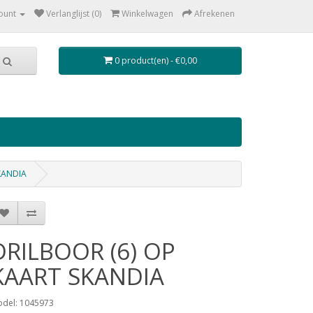
ount
Verlanglijst (0)
Winkelwagen
Afrekenen
0 product(en) - €0,00
KANDIA
DRILBOOR (6) OP
KAART SKANDIA
del: 1045973