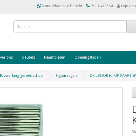
Stuur Whatsapp bericht
0513-412554
Mijn Acc
ver ons
Sleutels
Naamplaten
Openingstijden
tbewerking gereedschap
Figuurzagen
DRILBOOR (6) OP KAART S
Mo