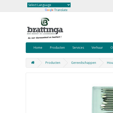
Powered by
Translate
Home
Producten
Services
Verhuur
O
Producten
Gereedschappen
Hou