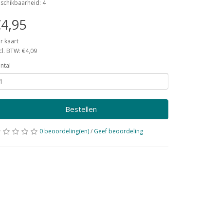
schikbaarheid: 4
4,95
r kaart
cl. BTW: €4,09
ntal
Bestellen
0 beoordeling(en)
/
Geef beoordeling