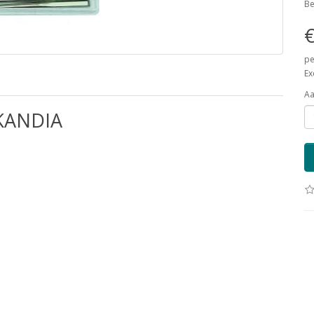
Be
€
pe
Ex
Aa
KANDIA