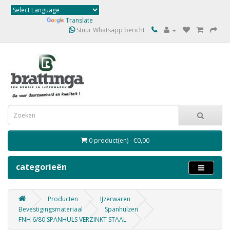
Powered by
Translate
Stuur Whatsapp bericht
0 product(en) - €0,00
categorieën
Producten
IJzerwaren
Bevestigingsmateriaal
Spanhulzen
FNH 6/80 SPANHULS VERZINKT STAAL