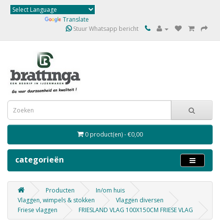
Powered by
Translate
Stuur Whatsapp bericht
0 product(en) - €0,00
categorieën
Producten
In/om huis
Vlaggen, wimpels & stokken
Vlaggen diversen
Friese vlaggen
FRIESLAND VLAG 100X150CM FRIESE VLAG