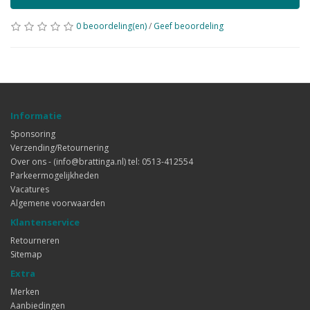
0 beoordeling(en)
/
Geef beoordeling
Informatie
Sponsoring
Verzending/Retournering
Over ons - (info@brattinga.nl) tel: 0513-412554
Parkeermogelijkheden
Vacatures
Algemene voorwaarden
Klantenservice
Retourneren
Sitemap
Extra
Merken
Aanbiedingen