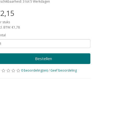
schikbaarheid: 3 tot 5 Werkdagen
2,15
r stuks
cl. BTW: €1,78
ntal
Bestellen
0 beoordeling(en)
/
Geef beoordeling