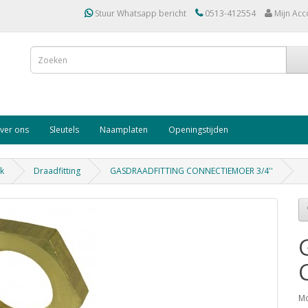
Stuur Whatsapp bericht
0513-412554
Mijn Acc
ver ons
Sleutels
Naamplaten
Openingstijden
rk
Draadfitting
GASDRAADFITTING CONNECTIEMOER 3/4''
Mo