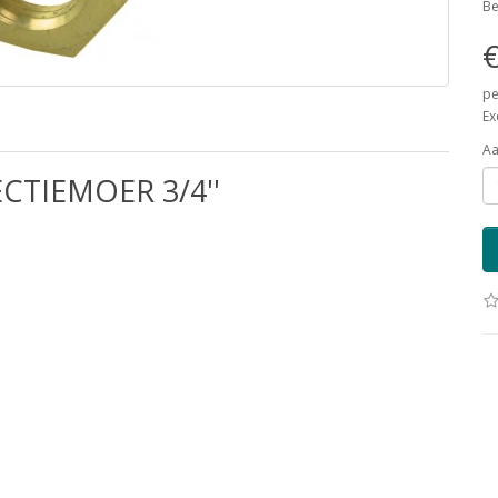
Be
€
pe
Ex
Aa
TIEMOER 3/4''