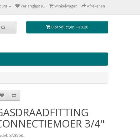
ount
Verlanglijst (0)
Winkelwagen
Afrekenen
0 product(en) - €0,00
GASDRAADFITTING
CONNECTIEMOER 3/4''
del: 57.3568.