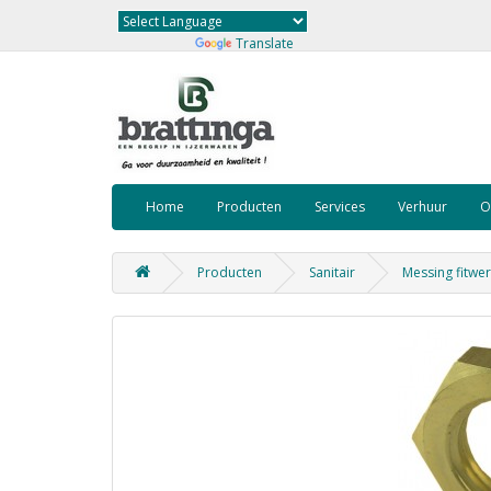
Powered by
Translate
Home
Producten
Services
Verhuur
O
Producten
Sanitair
Messing fitwe