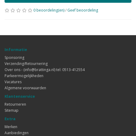
0 beoordeling(en)
/
Geef beoordeling
Informatie
Sponsoring
Verzending/Retournering
Over ons - (info@brattinga.nl) tel: 0513-412554
Parkeermogelijkheden
Vacatures
Algemene voorwaarden
Klantenservice
Retourneren
Sitemap
Extra
Merken
Aanbiedingen