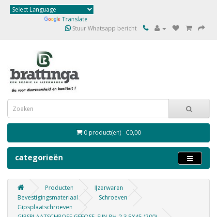
Powered by
Translate
Stuur Whatsapp bericht
0 product(en) - €0,00
categorieën
Producten
IJzerwaren
Bevestigingsmateriaal
Schroeven
Gipsplaatschroeven
GIPSPLAATSCHROEF GEFOSF. FIJN PH-2 3.5X45 (200)