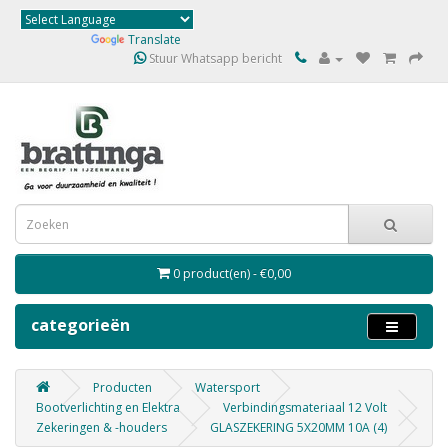
Powered by
Translate
Stuur Whatsapp bericht
0 product(en) - €0,00
categorieën
Producten
Watersport
Bootverlichting en Elektra
Verbindingsmateriaal 12 Volt
Zekeringen & -houders
GLASZEKERING 5X20MM 10A (4)