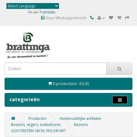
Powered by
Translate
Stuur Whatsapp bericht
0 product(en) - €0,00
categorieën
Producten
Huishoudelijke artikelen
Bezems, vegers, toebehoren
Bezems
GOOTBEZEM 28CM, NYLON WIT