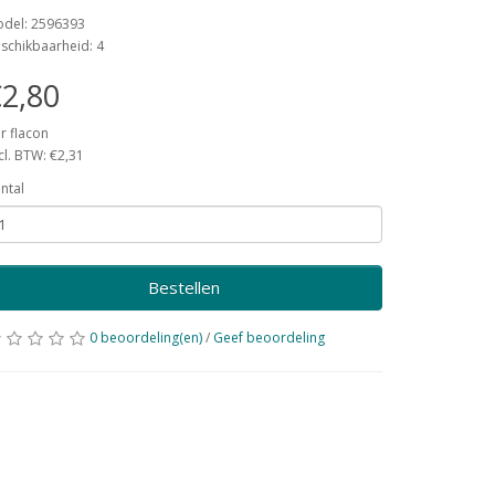
del: 2596393
schikbaarheid: 4
2,80
r flacon
cl. BTW: €2,31
ntal
Bestellen
0 beoordeling(en)
/
Geef beoordeling