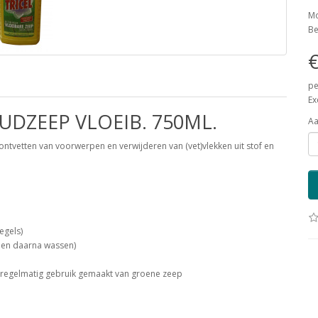
Mo
Be
€
pe
Ex
UDZEEP VLOEIB. 750ML.
Aa
ntvetten van voorwerpen en verwijderen van (vet)vlekken uit stof en
egels)
 en daarna wassen)
t regelmatig gebruik gemaakt van groene zeep