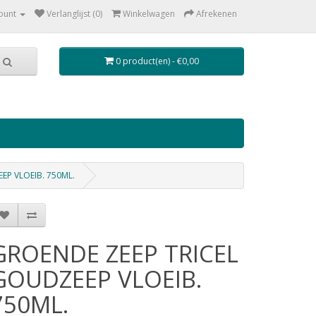
ount
Verlanglijst (0)
Winkelwagen
Afrekenen
0 product(en) - €0,00
EP VLOEIB. 750ML.
GROENDE ZEEP TRICEL
GOUDZEEP VLOEIB.
750ML.