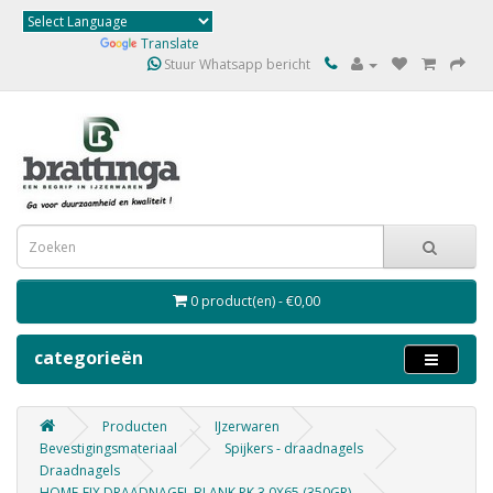
Powered by
Translate
Stuur Whatsapp bericht
0 product(en) - €0,00
categorieën
Producten
IJzerwaren
Bevestigingsmateriaal
Spijkers - draadnagels
Draadnagels
HOME-FIX DRAADNAGEL BLANK PK 3.0X65 (350GR)