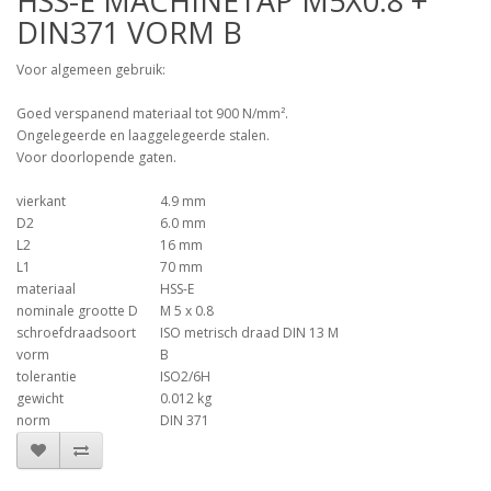
HSS-E MACHINETAP M5X0.8 +
DIN371 VORM B
Voor algemeen gebruik:
Goed verspanend materiaal tot 900 N/mm².
Ongelegeerde en laaggelegeerde stalen.
Voor doorlopende gaten.
vierkant
4.9 mm
D2
6.0 mm
L2
16 mm
L1
70 mm
materiaal
HSS-E
nominale grootte D
M 5 x 0.8
schroefdraadsoort
ISO metrisch draad DIN 13 M
vorm
B
tolerantie
ISO2/6H
gewicht
0.012 kg
norm
DIN 371