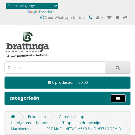
Powered by
Translate
Stuur Whatsapp bericht
0 product(en) - €0,00
categorieën
Producten
Gereedschappen
Handgereedschappen
Tappen en draadsnijden
Machinetap
HSS-E MACHINETAP M5X0.8 + DIN371 VORM B