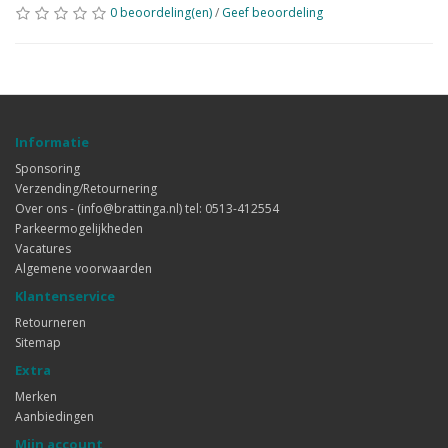
0 beoordeling(en)
/
Geef beoordeling
Informatie
Sponsoring
Verzending/Retournering
Over ons - (info@brattinga.nl) tel: 0513-412554
Parkeermogelijkheden
Vacatures
Algemene voorwaarden
Klantenservice
Retourneren
Sitemap
Extra
Merken
Aanbiedingen
Mijn account