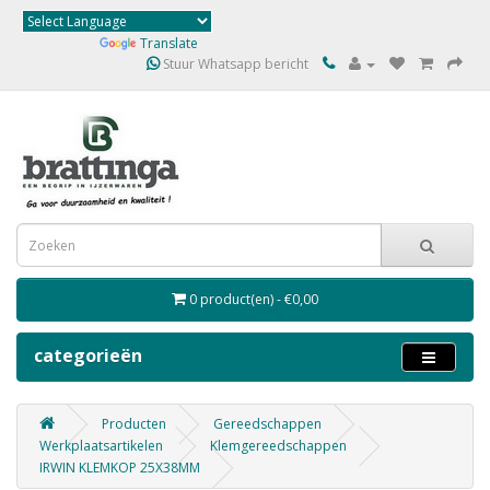
Powered by
Translate
Stuur Whatsapp bericht
0 product(en) - €0,00
categorieën
Producten
Gereedschappen
Werkplaatsartikelen
Klemgereedschappen
IRWIN KLEMKOP 25X38MM