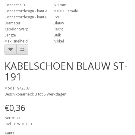
Connectie B
6.3 mm
Connectordesign - kant A
Male + Female
Connectordesign - kant B
PVC
Diameter
Blauw
Kabelontwerp
Recht
Lengte
Bulk
Max. snelheid
Nikkel
KABELSCHOEN BLAUW ST-
191
Model: 942307
Beschikbaarheid: 3 tot 5 Werkdagen
€0,36
per stuks
Excl. BTW: €0,30
Aantal