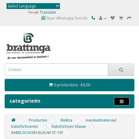
Powered by
Translate
Stuur Whatsapp bericht
0 product(en) - €0,00
categorieën
Producten
Elektra
Aansluitmateriaal
Kabelschoenen
Kabelschoen blauw
KABELSCHOEN BLAUW ST-191