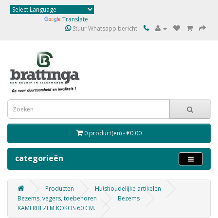
Powered by
Translate
Stuur Whatsapp bericht
0 product(en) - €0,00
categorieën
Producten
Huishoudelijke artikelen
Bezems, vegers, toebehoren
Bezems
KAMERBEZEM KOKOS 60 CM.