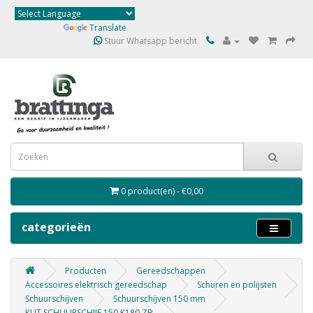
Powered by
Translate
Stuur Whatsapp bericht
0 product(en) - €0,00
categorieën
Producten
Gereedschappen
Accessoires elektrisch gereedschap
Schuren en polijsten
Schuurschijven
Schuurschijven 150 mm
KLIT SCHUURSCHIJF 150 K180 ZB