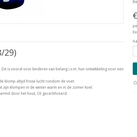
Be
€
pe
Ex
Aa
/29)
Dit is vooral voor kinderen van belang i.v.m. hun ontwikkeling voor een
e klomp altijd frisse lucht rondom de voet.
 zijn klompen in de winter warm en in de zomer koel.
hermd door het hout, CE-gecertificeerd.