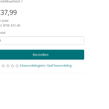
schikbaarheid: 1
37,99
r paar
cl. BTW: €31,40
ntal
Bestellen
0 beoordeling(en)
/
Geef beoordeling