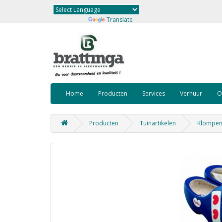
Powered by
Translate
Home
Producten
Services
Verhuur
O
Producten
Tuinartikelen
Klompen