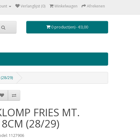
ount
Verlanglijst (0)
Winkelwagen
Afrekenen
0 product(en) - €0,00
(28/29)
KLOMP FRIES MT.
18CM (28/29)
del: 1127906