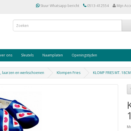
Stuur Whatsapp bericht
0513-412554
Mijn Acc
ver ons
Sleutels
Naamplaten
Openingstijden
, laarzen en werkschoenen
Klompen Fries
KLOMP FRIES MT. 18CM 
Mo