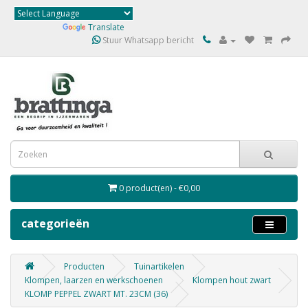
Powered by
Translate
Stuur Whatsapp bericht
0 product(en) - €0,00
categorieën
Producten
Tuinartikelen
Klompen, laarzen en werkschoenen
Klompen hout zwart
KLOMP PEPPEL ZWART MT. 23CM (36)