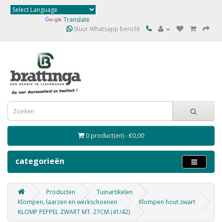
Powered by
Translate
Stuur Whatsapp bericht
0 product(en) - €0,00
categorieën
Producten
Tuinartikelen
Klompen, laarzen en werkschoenen
Klompen hout zwart
KLOMP PEPPEL ZWART MT. 27CM (41/42)