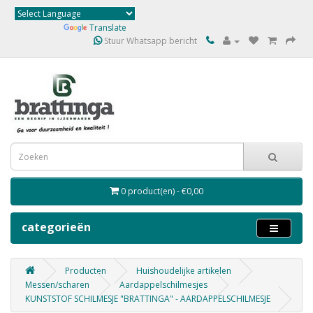
Powered by
Translate
Stuur Whatsapp bericht
0 product(en) - €0,00
categorieën
Producten
Huishoudelijke artikelen
Messen/scharen
Aardappelschilmesjes
KUNSTSTOF SCHILMESJE "BRATTINGA" - AARDAPPELSCHILMESJE